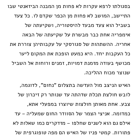
בסגולתו לרפא עקרות לא פחות מן המבנה הביזאנטי שבו
התיישב, המושב לא פחות מן הכפר שקדם לו. כל צעד
בשביל הוא צעד מבעד להיסטוריה, ושקיעתה של
אימפריה אחת כבר מבשרת על שקיעתה של הבאה
אחריה. ההשתהות של סגורסקי על עקבותיהן צוררת את
כל העקבות יחד. היא כמעט הופכת את המקום ליער
מכושף בעודה מזמנת דמויות, זמנים ורוחות אל השביל
שנוצר מכוח ההליכה.
האיש הניצב מול העדשה בתצלום "נחום", לדוגמה,
לובש חולצת תכלת שדהתה עד שנותר רק זיכרון של
צבע. אחת מאותן חולצות שיוצרו במפעלי אתא,
כמדומה. אניצי הצמר של הסוודר החום שמעליה – עד
אילם גם הוא לשנים שחלפו – מזדקרים כמו שאלות לא
פתורות. קמטי פניו של האיש הם מפה טופוגרפית של