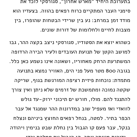
בתערוכת היחיד "מארש אחרון", סגורסקי לוכד את
סימני העבר המתקיים כרוח רפאים בהווה. בצעדיו הוא
מודד זמן במרחב: נע בין שרידי הבטחות שהופרו, בין
מצבות לחיים ולחלומות של דורות שונים.
כשהוא יוצא את הסטודיו, סגורסקי ניצב בקצה ההר, גבו
למושב הקטן של תנועת העובדים ולעיר הבירה הרדופה
המשתרעת הרחק מאחוריו, ושאונה אינו נשמע כאן כלל.
בגובה 800 מטר מעל פני הים, האוויר נמצא בתנועה
מתמדת: נוכחות פיזית רציפה המורגשת בגוף, שריקה
שקטה נמוכה ומתמשכת של זרמים שלא ניתן ואין צורך
להתנגד להם. מולו, חורש ים תיכוני ירוק-עד גולש
לוואדי ואז מעפיל שוב במדרונות ההר שמנגד אל עבר
הכפר בתיר. למטה, בנחל רפאים החוצץ ביניהם ונצלח
בנקל, עבר פעם קו הגבול בין נחלת שבט בנימין ויהודה
– ודורות מאוחר יותר, קו הגבול עם ממלכת ירדן.