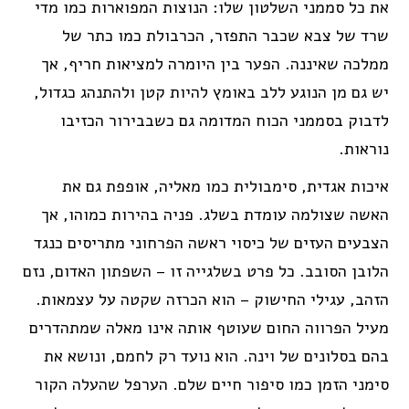
את כל סממני השלטון שלו: הנוצות המפוארות כמו מדי
שרד של צבא שכבר התפזר, הכרבולת כמו כתר של
ממלכה שאיננה. הפער בין היומרה למציאות חריף, אך
יש גם מן הנוגע ללב באומץ להיות קטן ולהתנהג כגדול,
לדבוק בסממני הכוח המדומה גם כשבבירור הכזיבו
נוראות.
איכות אגדית, סימבולית כמו מאליה, אופפת גם את
האשה שצולמה עומדת בשלג. פניה בהירות כמוהו, אך
הצבעים העזים של כיסוי ראשה הפרחוני מתריסים כנגד
הלובן הסובב. כל פרט בשלגייה זו – השפתון האדום, נזם
הזהב, עגילי החישוק – הוא הכרזה שקטה על עצמאות.
מעיל הפרווה החום שעוטף אותה אינו מאלה שמתהדרים
בהם בסלונים של וינה. הוא נועד רק לחמם, ונושא את
סימני הזמן כמו סיפור חיים שלם. הערפל שהעלה הקור