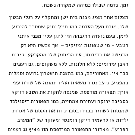
זמן. נדמה שכולו כמיהה שמקורה נשכח.
תצלום אחר מציג מבנה בית ישן ומתקלף על רגלי הבטון
שלו, מורם מעל האדמה כמו חייל ותיק שמסרב להיכנע
לזמן. פעם נועדה ההגבהה הזו להגן עליו מפני איתני
הטבע – מי שטפונות ומזיקים –
אך עכשיו היא רק
מדגישה את בדידותו, את הריחוק שלו מהקרקע. קירות
האבן עירומים: ללא חלונות, ללא משקופים. גם רעפים
כבר אין. מאחוריהם, כמו בהצגת תיאטרון גרועה וסמלית
במפגיע, ניצב נגרר משאית ועליו תמונה של שורת עצי
אורן: תפאורה מודפסת שמנסה לחקות את הטבע דווקא
בסביבה ירוקה ועתירת צמחייה, כמו תפאורות דיסנילנד
שמנסות לשחזר בכוח ובסכריניות את הקסם של אגדות
ילדות או להעמיד דיוקן רומנטי ומעוקר של "המערב
הפרוע". מאחורי התפאורה המודפסת הזו מציץ גג רעפים