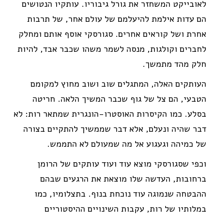
לאובייקט המשחזר את גורל גיבוריו. עותקיו הנטושים
הם עדות אילמת להיעלמם של עולם אחר, של תרבות
אחרת ושל קוראים אחרים. סגורסקי אוסף אותם ומחלק
לחברים וקולגות, מנסה לשמר משהו שכבר אבד, להיות
חלק מהד מתמשך.
העותקים האלה, המתגלים שוב ושוב מחוץ למקומם
הטבעי, הם צל של גוף שכבר המשיך הלאה. חריטה
בסלע. כמו הקיסרות האוסטרו-הונגרית שמתאר רות: לא
דבר שהיה ונעלם, אלא דבר שממשיך להתקיים בצורה
של כמיהה וגעגוע אל מה שמעולם לא התממש.
וכפי שסגורסקי מוצא עוד ועוד עותקים של הרומן
ברחובות, העדשה שלו מוצאת את הרגעים שבהם
ההבטחה שנמוגה עוד נוכחת בנוף. בתצלומיו, כמו
במלותיו של רות, עקבות השינויים ההיסטוריים