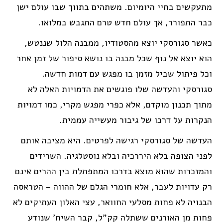
מתעקשים בחיי היומיום. משתהים בתווך שבו עולם ישן
כבר התפורר, אך עולם חדש טרם התגבש במלואו.
כאשר סגורסקי יוצא מהסטודיו, ממבנה הלול שננטש,
הוא יוצא אל נוף שכל מבנה בו נושא סיפור של זמן אחר
וכל פיתול שביל מזמן בו מפגש עם דמות חדשה.
סגורסקי והעדשה שלו פוגשים את הדמויות האלה לא
מתוך תכנון מוקדם, אלא כפרי מפגש מקרי, כמו דמויות
הנקרות על דרכו של גיבור מעשייה עממית.
העדשה של סגורסקי רגישה לפרטים. היא מציבה אותם
לפני הצופה בלא היררכיה ובלא נוסטלגיה. השרידים
והמזכרות שהוא מוצא בדרכו המתפתלת בין ההרים אינם
רק עדויות לעבר, אלא חומרי הגלם של ההווה – הטראסה
הבנויה לא פחות מסלעי החוואר, עצי האלון העתיקים לא
פחות מן האורנים ששתלה קק"ל, קבר השיח' שנודע