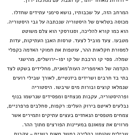
המרחב הזה, על שכבותיו, נושא סימני עתידים שחדלו.
מכוסה בטלאים של היסטוריה שנכתבה על גבי היסטוריה.
הוא כמו קורא להליכה, וסגורסקי הוא צלם משוטט
מטבעו. צעד מוביל לצעד. טרסות האבן העתיקות, עדות
למסורת חקלאות ההר, עוטפות את חמוקי האדמה כקפלי
שמלה. פסי קו הרכבת של קו יפו–ירושלים, מהישגי
הקדמה של האימפריה העות'מאנית, מחלידים בשקט לצד
בתי בד חרבים ושרידים ביזנטיים, לאורך שבילי רועים
שנמלאו קוצים ובורות מים שיבשו. היסטוריה
ופרהיסטוריה, עקבות מנצחים ומפסידים שנרשמו בנוף
נבלעים לאיטם בירוק העלים: רקפות, סחלבים פרפרניים,
צמחים מטפסים הנאחזים בעצים עתיקים ותמירים אשר
מרווים את צמאונם במעיינות הפורצים מתוך ההר.
שבילים שהותוו בהליכה במשך מאות בשנים – עקבות