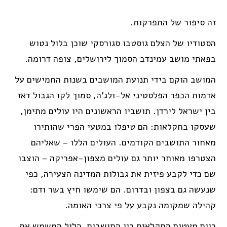
זה סיפור של התפרקות.
הסטודיו של הצלם גוסטבו סגורסקי שוכן בלול נטוש
בפאתי מושב עמינדב הסמוך לירושלים, צופה דרומה.
המושב הוקם בידי תנועת המושבים בשנות החמישים על
אדמות הכפר הפלסטיני אל-ולג'ה, סמוך לקו הגבול דאז
בין ישראל לירדן. תושביו הראשונים היו עולים מתימן,
שעסקו בחקלאות: הם טיפלו במטעי הפרי שהותירו
מאחור התושבים הקודמים. העולים הללו – שאליהם
הצטרפו מאוחר יותר גם עולים מצפון-אפריקה – הוצבו
שם כדי לקבע פיזית את גבולות המדינה הצעירה, כפי
שנעשה גם בצפון ובדרום. הם שימשו חיץ בשר ודם:
קהילה שמקומה נקבע על פי צרכי האומה.
כיום מעטים החקלאים בין התושבים. הלול המשמש את