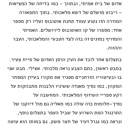
אדום של בית אמיתי, ובתווך – כמו בדיחה של המציאות
– ריבוע מושלם של דשא מלאכותי. בתוך התפאורה
המוזרה הזו נטוע עמוד תחנת אוטובוס ועליו רק מספר
אחד: מספרו של קו האוטובוס לירושלים. האמיתי
והמזויף נמזגים זה בזה לצד הטבעי והמלאכותי, העבר
וההווה.
בתצלום אחר לוכד את העין הרסן האדום של סייח צעיר.
במבט ראשון, כתם הצבע נראה מלכותי. אצילי. מבט שני
בו ובעיטוריו הזרחניים מסגיר את מקורו בעידן המסחר
המקוון, כמו נסיך מאגדה ששיניו הלבנות מתבהקות על
רקע ספריי השיזוף המלאכותי. המחשבה על
נסיך-חלומות כזה עולה כמו מאליה גם מול דיוקנו של
התרנגול המת השרוע על שביל העפר בתצלום נוסף,
ונראה כמו גנרל זעיר של חצר משק. גם במותו הוא עוטה